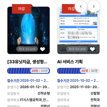
마감
마감
최대 33 Unit
최대 33 Unit
[33유닛지급, 생성형AI 4종교육] Making Everything by GenAI
AI 서비스 기획
26명
/ 20명
20명
/ 30명
2026-01-02 ~ 2026-01-11
2025-10-02 ~ 2025-10-24
접수기간
접수기간
2026-01-12~ 2026-01-30
2025-11-03~ 2025-11-21
운영기간
운영기간
선착순형
선발형
모집방식
모집방식
IT시스템공학과,건설환경공학과,건축공학과,건축공학부,건축설비공학과,건축설비공학과D,건축학과(5년제),경상학부,경영학과,경영학과D,경영학전공,경영회계학과,경제학과,경제학과D,경제학전공,공공행정학과,공업디자인학과,공업화학과,공학건설학부,공학군,교양학부,국내교류,국내외교류,국내외교류(일본어과),금속공학과,기계공학과,기계공학부,기계설계공학과,기계소재융합시스템공학과,기업경영학과,농어촌수자원관리학과,도시공학과,메카트로닉스공학과,모바일융합공학과,반도체시스템공학과,복지경영공학과,산업경영공학과,산업공학과,산업디자인학과,산업디자인학부,생산가공공학전공,생산경영공학과,생활디자인학과,설비공학과,소방설비공학과,스마트시스템경영공학과,스마트제조응용공학과,스포츠건강과학과,시각ㆍ영상디자인학과,시각디자인학과,신소재공학과,신소재공학부,영어과,영어영문학과,외국어학군,외국어학부,융합건설시스템학과,융합경영학과,융합기술학과,융합디자인학과,응용소재공학과,응용소프트웨어학과,응용화학과,응용화학생명공학부,인공지능소프트웨어학과,인문사회경상학부,일본어과,일본어과D,자산관리학과,자율전공학부,재료공학과,전기·전자·제어공학부,전기·전자공학부,전기공학과,전기시스템공학과,전자ㆍ제어공학과,전자계산학과,전자공학과,정보기술학부,정보통신·컴퓨터공학부,정보통신공학과,제어계측·건축설비공학부,제어계측공학과,중국어과,중국어과D,지능미디어공학과,창업경영학과,창업비즈니스학과,창의융합학과,컴퓨터공학과,토목·환경·도시공학부,토목공학과,통합물관리학과,협동조합금융학과,화공·응용화학부,화학공학과,화학공학과D,화학생명공학과,환경공학과,회계세무부동산학과,회계세무학과,회계학과,회계학과D
전학과
참여학과
참여학과
전학년
전학년
참여학년
참여학년