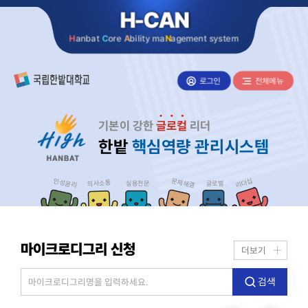
H-CAN
H
anbat
C
ore
A
bility ma
N
agement system
로그인
전체메뉴
기본이 강한
글로컬
리더
한밭
핵심역량 관리시스템
리더십
인성윤리
문제해결
의사소통
실용전문
글로벌
마이크로디그리 신청
더보기
검색