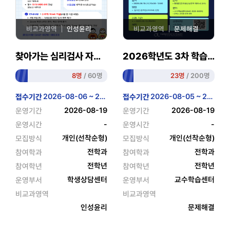
비교과영역
인성윤리
비교과영역
문제해결
최대 2 Unit
최대 10 Unit
찾아가는 심리검사 자기이해 심리특강(2탄)
2026학년도 3차 학습법 세미나
8명
/ 60명
23명
/ 200명
2026-08-06 ~ 2026-08-14
2026-08-05 ~ 2026-08-13
접수기간
접수기간
2026-08-19
2026-08-19
운영기간
운영기간
-
-
운영시간
운영시간
개인(선착순형)
개인(선착순형)
모집방식
모집방식
전학과
전학과
참여학과
참여학과
전학년
전학년
참여학년
참여학년
학생상담센터
교수학습센터
운영부서
운영부서
비교과영역
비교과영역
인성윤리
문제해결